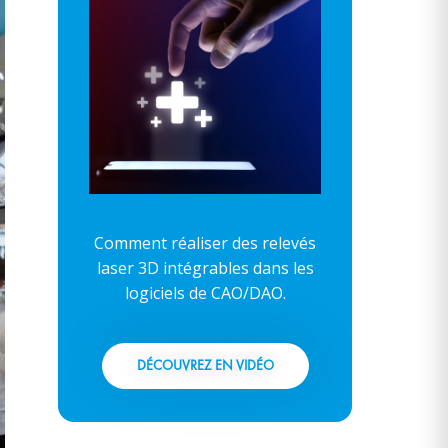
Comment réaliser des relevés
laser 3D intégrables dans les
logiciels de CAO/DAO.
DÉCOUVREZ EN VIDÉO