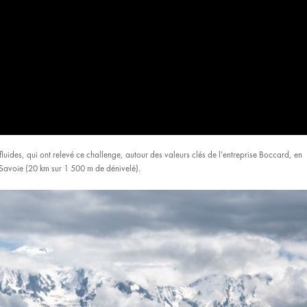
luides, qui ont relevé ce challenge, autour des
valeurs clés de l’entreprise Boccard,
en
Savoie (20 km sur 1 500 m de dénivelé).