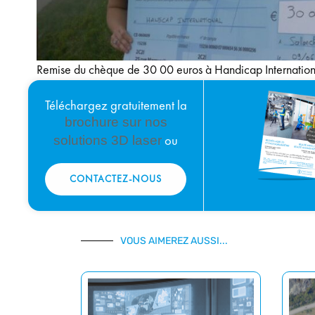
Remise du chèque de 30 00 euros à Handicap Internation
Téléchargez gratuitement la
brochure sur nos
solutions 3D laser
ou
CONTACTEZ-NOUS
VOUS AIMEREZ AUSSI...