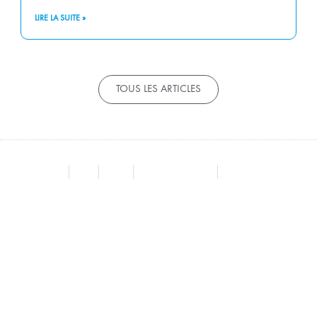
LIRE LA SUITE »
TOUS LES ARTICLES
Contact
LinkedIn
2c2i.com
Protection des données
Mentions légales