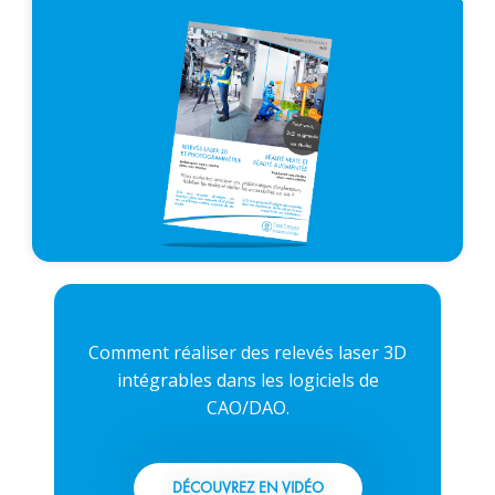
Comment réaliser des relevés laser 3D
intégrables dans les logiciels de
CAO/DAO.
DÉCOUVREZ EN VIDÉO